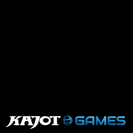
.
.
.
.
.
.
.